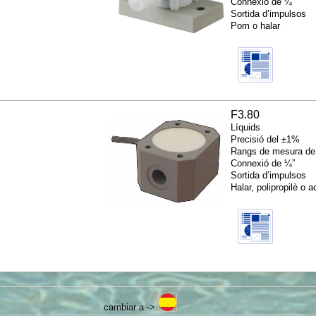
Connexió de ¼”
Sortida d’impulsos
Pom o halar
F3.80
Líquids
Precisió del ±1%
Rangs de mesura de 
Connexió de ¼”
Sortida d’impulsos
Halar, polipropilè o 
cambiar a ->