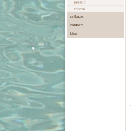
pressió
control
enllaços
contacte
blog