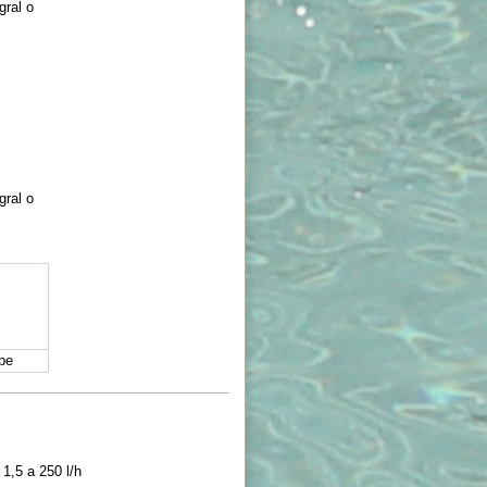
gral o
gral o
be
1,5 a 250 l/h