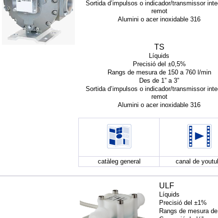
Sortida d’impulsos o indicador/transmissor inte
remot
Alumini o acer inoxidable 316
TS
Líquids
Precisió del ±0,5%
Rangs de mesura de 150 a 760 l/min
Des de 1” a 3”
Sortida d’impulsos o indicador/transmissor inte
remot
Alumini o acer inoxidable 316
catàleg general
canal de youtu
ULF
Líquids
Precisió del ±1%
Rangs de mesura de 