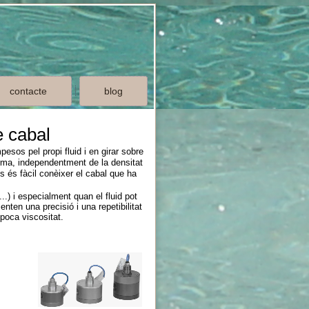
contacte
blog
e cabal
sos pel propi fluid i en girar sobre
rma, independentment de la densitat
s és fàcil conèixer el cabal que ha
) i especialment quan el fluid pot
nten una precisió i una repetibilitat
poca viscositat.