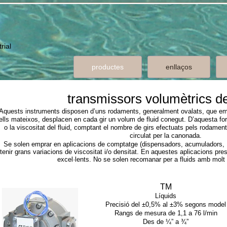
rial
productes
enllaços
transmissors volumètrics d
Aquests instruments disposen d’uns rodaments, generalment ovalats, que empe
ells mateixos, desplacen en cada gir un volum de fluid conegut. D’aquesta fo
o la viscositat del fluid, comptant el nombre de girs efectuats pels rodament
circulat per la canonada.
Se solen emprar en aplicacions de comptatge (dispensadors, acumuladors, ...
tenir grans variacions de viscositat i/o densitat. En aquestes aplicacions prese
excel·lents. No se solen recomanar per a fluids amb molt 
TM
Líquids
Precisió del ±0,5% al ±3% segons model
Rangs de mesura de 1,1 a 76 l/min
Des de ¼” a ¾”