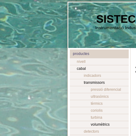
SISTEC
Instrumentació Indust
productes
nivell
cabal
indicadors
transmissors
pressió diferencial
ultrasònics
tèrmics
coriolis
turbina
volumètrics
detectors