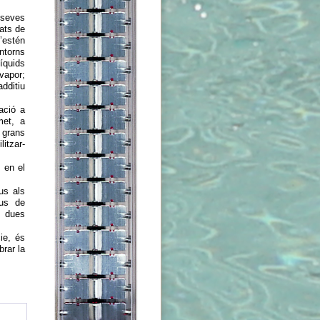
eves
vats de
’estén
ntorns
íquids
vapor;
dditiu
ació a
met, a
 grans
litzar-
 en el
us als
pus de
s dues
cie, és
rar la