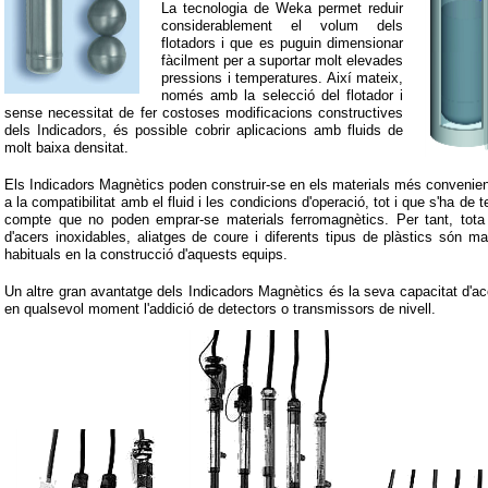
La tecnologia de Weka permet reduir
considerablement el volum dels
flotadors i que es puguin dimensionar
fàcilment per a suportar molt elevades
pressions i temperatures. Així mateix,
només amb la selecció del flotador i
sense necessitat de fer costoses modificacions constructives
dels Indicadors, és possible cobrir aplicacions amb fluids de
molt baixa densitat.
Els Indicadors Magnètics poden construir-se en els materials més convenien
a la compatibilitat amb el fluid i les condicions d'operació, tot i que s'ha de t
compte que no poden emprar-se materials ferromagnètics. Per tant, tot
d'acers inoxidables, aliatges de coure i diferents tipus de plàstics són mat
habituals en la construcció d'aquests equips.
Un altre gran avantatge dels Indicadors Magnètics és la seva capacitat d'ac
en qualsevol moment l'addició de detectors o transmissors de nivell.