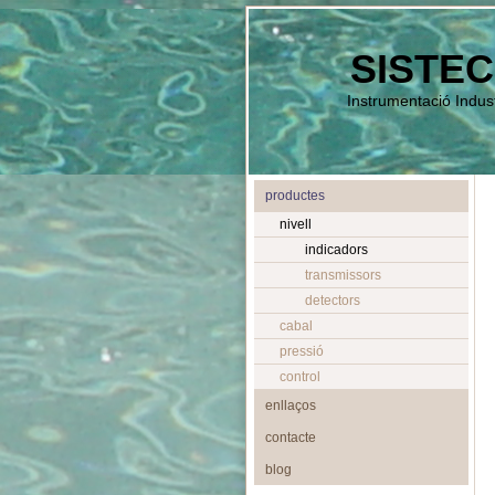
SISTEC
Instrumentació Indust
productes
nivell
indicadors
transmissors
detectors
cabal
pressió
control
enllaços
contacte
blog