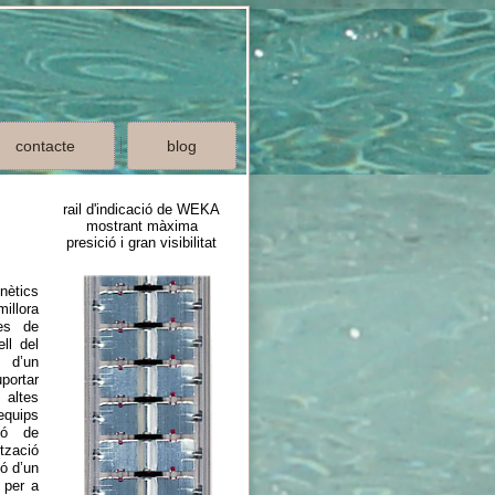
contacte
blog
rail d'indicació de WEKA
mostrant màxima
presició i gran visibilitat
ètics
illora
mes de
ell del
 d’un
portar
 altes
equips
ció de
tzació
ió d’un
 per a