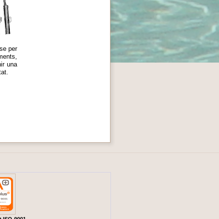
se per
ments,
ir una
at.