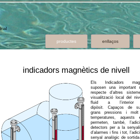
rial
productes
enllaços
indicadors magnètics de nivell
Els Indicadors magn
suposen una important m
respecte d’altres siste
visualització local del niv
fluid a l’interior
dipòsit. Capaços de su
grans pressions i molt
temperatures, aquests 
permeten, també, l’adi
detectors per a la senyali
d’alarmes i fins i tot, l’adic
senyal analògic de sortida