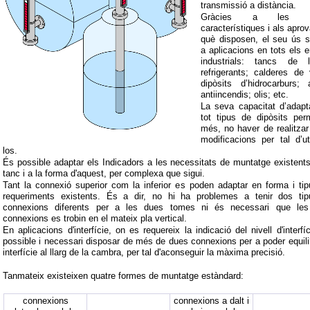
transmissió a distància.
Gràcies a les s
característiques i als apro
què disposen, el seu ús s
a aplicacions en tots els e
industrials: tancs de l
refrigerants; calderes de 
dipòsits d’hidrocarburs; a
antiincendis; olis; etc.
La seva capacitat d’adapt
tot tipus de dipòsits per
més, no haver de realitzar
modificacions per tal d’uti
los.
És possible adaptar els Indicadors a les necessitats de muntatge existents
tanc i a la forma d'aquest, per complexa que sigui.
Tant la connexió superior com la inferior es poden adaptar en forma i tip
requeriments existents. És a dir, no hi ha problemes a tenir dos ti
connexions diferents per a les dues tomes ni és necessari que le
connexions es trobin en el mateix pla vertical.
En aplicacions d'interfície, on es requereix la indicació del nivell d'interfí
possible i necessari disposar de més de dues connexions per a poder equilib
interfície al llarg de la cambra, per tal d'aconseguir la màxima precisió.
Tanmateix existeixen quatre formes de muntatge estàndard:
connexions
connexions a dalt i