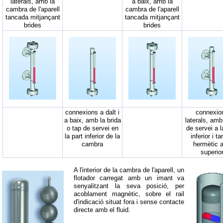
laterals, amb la
a baix, amb la
cambra de l'aparell
cambra de l'aparell
tancada mitjançant
tancada mitjançant
brides
brides
connexions a dalt i
connexio
a baix, amb la brida
laterals, amb
o tap de servei en
de servei a l
la part inferior de la
inferior i t
cambra
hermètic a
superio
A l'interior de la cambra de l'aparell, un
flotador carregat amb un imant va
senyalitzant la seva posició, per
acoblament magnètic, sobre el rail
d'indicació situat fora i sense contacte
directe amb el fluid.