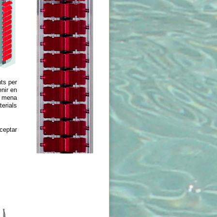
ts per
enir en
a mena
erials
ceptar