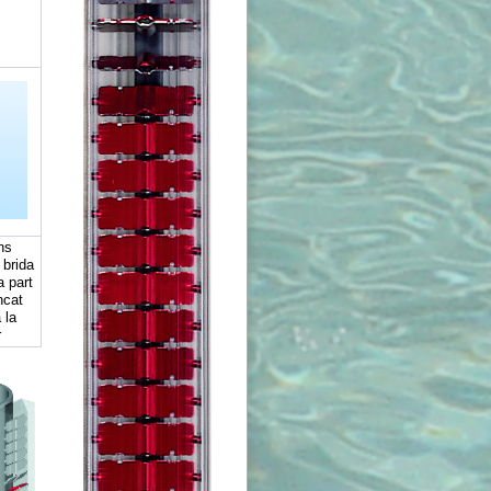
ns
 brida
a part
ancat
 la
r