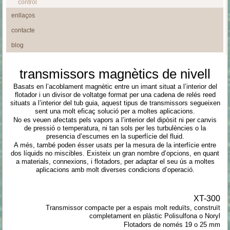
control
enllaços
contacte
blog
transmissors magnètics de nivell
Basats en l’acoblament magnètic entre un imant situat a l’interior del
flotador i un divisor de voltatge format per una cadena de relés reed
situats a l’interior del tub guia, aquest tipus de transmissors segueixen
sent una molt eficaç solució per a moltes aplicacions.
No es veuen afectats pels vapors a l’interior del dipòsit ni per canvis
de pressió o temperatura, ni tan sols per les turbulències o la
presencia d’escumes en la superfície del fluid.
A més, també poden ésser usats per la mesura de la interfície entre
dos líquids no miscibles.
Existeix un gran nombre d’opcions, en quant
a materials, connexions, i flotadors, per adaptar el seu ús a moltes
aplicacions amb molt diverses condicions d’operació.
XT-300
Transmissor compacte per a espais molt reduïts, construït
completament en plàstic Polisulfona o Noryl
Flotadors de només 19 o 25 mm